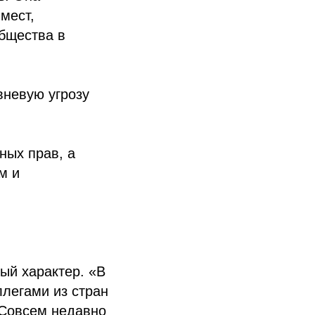
мест,
общества в
вневую угрозу
ных прав, а
м и
ый характер. «В
ллегами из стран
 Совсем недавно