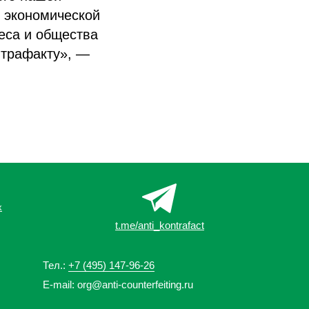
и экономической
еса и общества
нтрафакту», —
х
t.me/anti_kontrafact
Тел.:
+7 (495) 147-96-26
E-mail:
org@anti-counterfeiting.ru