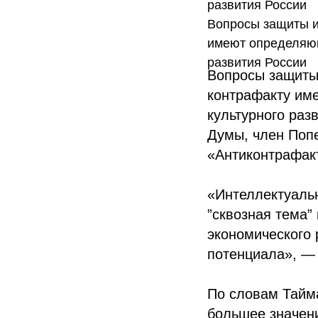
развития России
Вопросы защиты и
имеют определяющ
развития России
Вопросы защиты
контрафакту им
культурного раз
Думы, член Поп
«Антиконтрафак
«Интеллектуальн
”сквозная тема”
экономического 
потенциала», —
По словам Тайма
большее значени