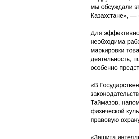
мы обсуждали э
Казахстане», —
Для эффективног
необходима раб
маркировки това
деятельность, п
особенно предст
«В Государстве
законодательств
Таймазов, напо
физической куль
правовую охрану
«Защита интелл