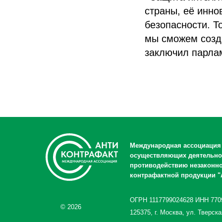
страны, её инно
безопасности. Т
мы сможем созд
заключил парла
Международная ассоциация
осуществляющих деятельно
противодействию незаконн
контрафактной продукции "
ОГРН 1117799024628 ИНН 770
© 2026
125375, г. Москва, ул. Тверска