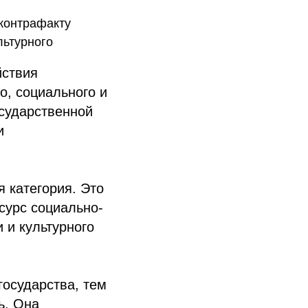
контрафакту
льтурного
йствия
, социального и
осударственной
и
 категория. Это
сурс социально-
 и культурного
государства, тем
ь. Она