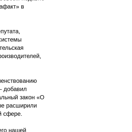
афакт» в
путата,
системы
тельская
роизводителей,
шенствованию
— добавил
альный закон «О
рые расширили
й сфере.
его нашей