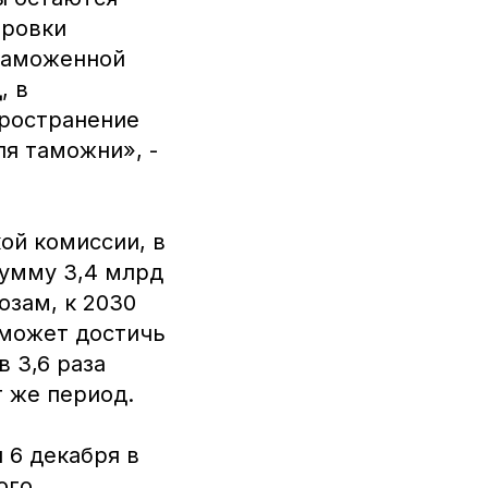
ировки
 таможенной
, в
пространение
я таможни», -
ой комиссии, в
сумму 3,4 млрд
озам, к 2030
 может достичь
в 3,6 раза
 же период.
 6 декабря в
ого