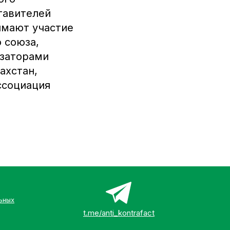
тавителей
нимают участие
 союза,
изаторами
ахстан,
ссоциация
ьных
t.me/anti_kontrafact