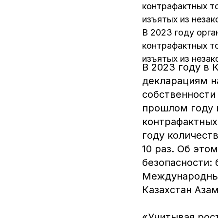
контрафактных то
изъятых из незак
В 2023 году орга
контрафактных то
изъятых из незак
В 2023 году в 
декларациям н
собственности
прошлом году 
контрафактных
году количеств
10 раз. Об это
безопасности: 
Международный
Казахстан Азам
«Учитывая рос