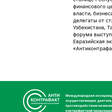
финансового ц
власти, бизнес
делегаты от с
Узбекистана, 
форума выступ
Евразийская э
«Антиконтрафа
Международная ассоциац
осуществляющих деятель
противодействию незакон
контрафактной продукци