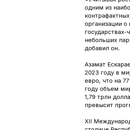
одним из наиб
контрафактных
организации о 
государствах-
небольших пар
добавил он.
Азамат Ескарае
2023 году в ми
евро, что на 7
году объем ми
1,79 трлн долл
превысит прог
XII Междунаро
столице Респу