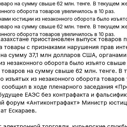
варо на сумму свыше 62 млн. тенге. В текущем ж
онного оборота товаров увеличилось в 10 раз.
нами юстиции из незаконного оборота было изъят
варо на сумму свыше 62 млн. тенге. В текущем ж
онного оборота товаров увеличилось в 10 раз.
Казахстане приостановлен выпуск товаров п
а товары с признаками нарушения прав инт
 на сумму 37,1 млн долларов США, органами
из незаконного оборота было изъято свыше 
 товаров на сумму свыше 62 млн. тенге. В
о изъятых из незаконного оборота товаров
м сообщил в ходе пленарного заседания «П
будущее ЕАЭС без контрафакта и фальсифика
 форум «Антиконтрафакт» Министр юстиц
ат Ескараев.
т электронной торговли, курьерские служб