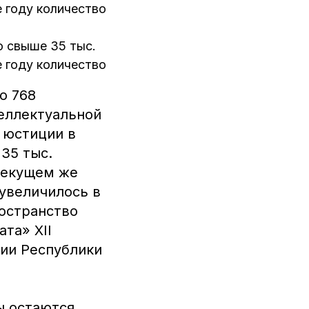
е году количество
о свыше 35 тыс.
е году количество
о 768
еллектуальной
 юстиции в
35 тыс.
 текущем же
 увеличилось в
ространство
та» XII
ии Республики
ы остаются