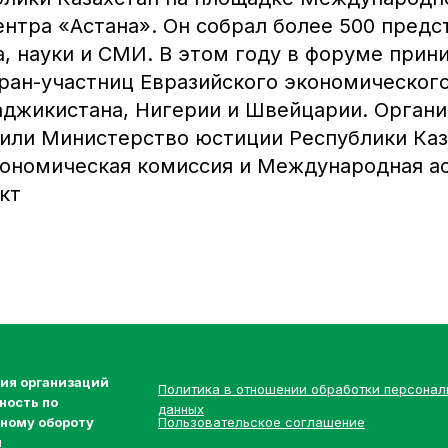
ентра «Астана». Он собрал более 500 предс
а, науки и СМИ. В этом году в форуме при
тран-участниц Евразийского экономического
Таджикистана, Нигерии и Швейцарии. Орган
или Министерство юстиции Республики Каз
кономическая комиссия и Международная а
кт
ия организаций
Политика в отношении обработки персонал
ность по
данных
ному обороту
Пользовательское соглашение
и