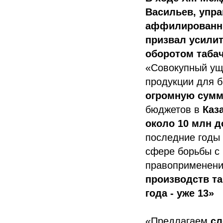
Васильев, упр
аффилированны
призвал усили
оборотом таба
«Совокупный ущ
продукции для 
огромную сумму
бюджетов в
Каз
около 10 млн д
последние годы 
сфере борьбы с
правоприменени
производств та
года - уже 13»
«Предлагаем
сл