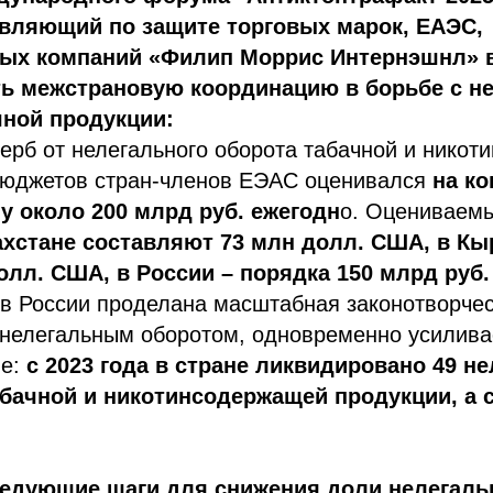
авляющий по защите торговых марок, ЕАЭС,
х компаний «Филип Моррис Интернэшнл» в
ть межстрановую координацию в борьбе с н
чной продукции:
ерб от нелегального оборота табачной и нико
бюджетов стран-членов ЕЭАС оценивался
на ко
 около 200 млрд руб. ежегодн
о. Оцениваем
ахстане составляют 73 млн долл. США, в Кы
олл. США, в России – порядка 150 млрд руб.
в России проделана масштабная законотворчес
 нелегальным оборотом, одновременно усилива
е:
с 2023 года в стране ликвидировано 49 н
бачной и никотинсодержащей продукции, а с
едующие шаги для снижения доли нелегальн