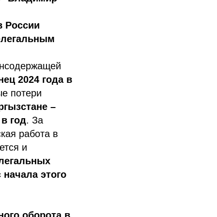
 России
елегальным
тинсодержащей
нец 2024 года в
ые потери
ргызстане –
 в год
. За
кая работа в
ется и
елегальных
 начала этого
ого оборота в