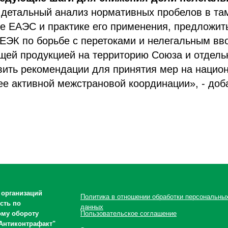
и детальный анализ нормативных пробелов в т
е ЕАЭС и практике его применения, предложит
ЕЭК по борьбе с перетоками и нелегальным вв
щей продукцией на территорию Союза и отдель
вить рекомендации для принятия мер на нацио
ее активной межстрановой координации», - до
 организаций
Политика в отношении обработки персональны
сть по
данных
ому обороту
Пользовательское соглашение
Антиконтрафакт"