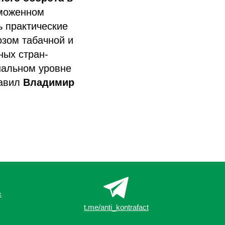
аможенном
ь практические
озом табачной и
ных стран-
нальном уровне
бавил
Владимир
х
t.me/anti_kontrafact